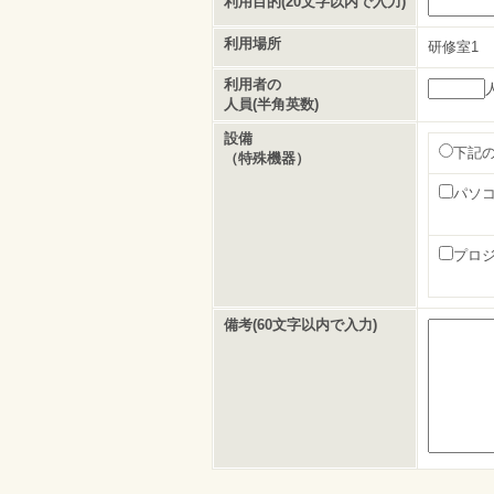
利用目的(20文字以内で入力)
利用場所
研修室1
利用者の
人員(半角英数)
設備
下記
（特殊機器）
パソ
プロ
備考(60文字以内で入力)