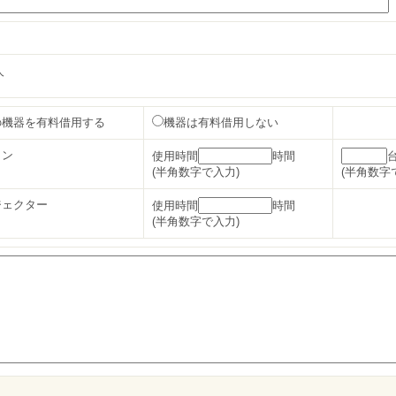
人
の機器を有料借用する
機器は有料借用しない
コン
使用時間
時間
(半角数字で入力)
(半角数字
ジェクター
使用時間
時間
(半角数字で入力)