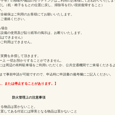
椅子等）の移動や備品のセッティングはご利用のお客様にておねがいいたしま
し（机・椅子をもとの位置に戻し、掃除等を行い現状復帰すること）
い。
安全確保はご利用のお客様にてお願いいたします。
にご連絡ください。
る場合
る設備の使用及び貼り紙等の掲示は、お断りいたします。
紙はできません）
のご利用はできません。
は実費を弁償して頂きます。
ィー上 一切お預かりすることができません。
者には周辺の有料駐車場をご利用いただくか、公共交通機関でご来場くださる
まで事前申請が可能ですので、申込時に申請書の備考欄にご記入ください。
し、または停止することがあります。】
防火管理上の注意事項
なる物品は置かないこと。
設置してある付近には障害となる物品は置かないこと