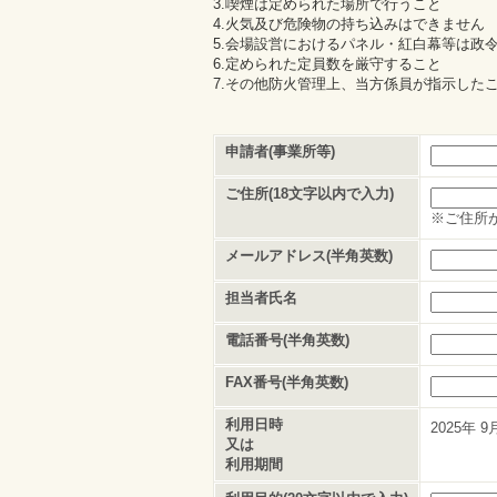
3.喫煙は定められた場所で行うこと
4.火気及び危険物の持ち込みはできません
5.会場設営におけるパネル・紅白幕等は政
6.定められた定員数を厳守すること
7.その他防火管理上、当方係員が指示した
申請者(事業所等)
ご住所(18文字以内で入力)
※ご住所
メールアドレス(半角英数)
担当者氏名
電話番号(半角英数)
FAX番号(半角英数)
利用日時
2025年
9
又は
利用期間