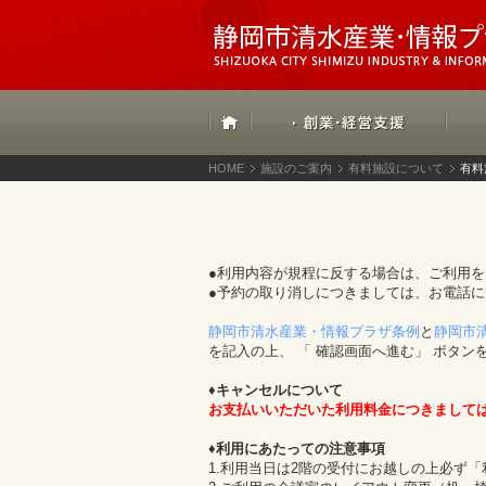
HOME
施設のご案内
有料施設について
有料
●利用内容が規程に反する場合は、ご利用
●予約の取り消しにつきましては、お電話
静岡市清水産業・情報プラザ条例
と
静岡市
を記入の上、 「 確認画面へ進む」 ボタン
♦キャンセルについて
お支払いいただいた利用料金につきまして
♦利用にあたっての注意事項
1.利用当日は2階の受付にお越しの上必ず