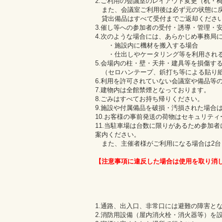
2.ご利用の会議室のレイアウト変更（机・
また、会議室ご利用後は必ず元の状態に戻
貸出備品はすべて受付までご返却くださ
3.催し等への参加者の受付・誘導・管理・
4.次のような場合には、あらかじめ事務局
・施設内に機材を搬入する場合
・仕出しやケータリング等を利用され
5.会場内の柱・壁・天井・建具等を損傷す
（セロハンテープ、鋲打ち等による貼り
6.利用を許可されていない会議室や備品等
7.建物内は全館禁煙となっております。
8.ごみはすべてお持ち帰りください。
9.施設や付属備品を破損・汚損された場合
10.お客様の事前発送の荷物はセキュリテ
11.当駐車場は台数に限りがあるため参加
案内ください。
また、主催者様がご利用になる場合は2台
【注意事項に違反した場合は使用を取り消
1.通路、出入口、非常口には避難の障害と
2.消防用設備（屋内消火栓・消火器等）を