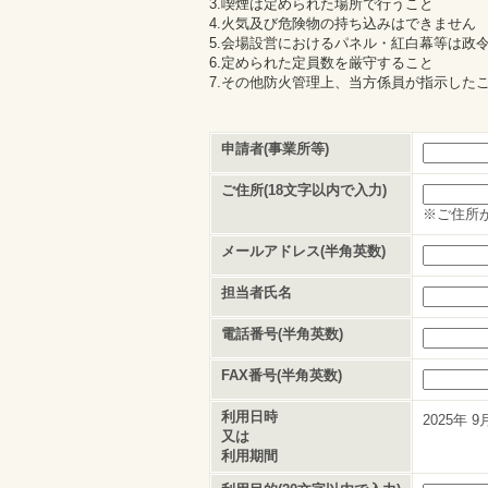
3.喫煙は定められた場所で行うこと
4.火気及び危険物の持ち込みはできません
5.会場設営におけるパネル・紅白幕等は政
6.定められた定員数を厳守すること
7.その他防火管理上、当方係員が指示した
申請者(事業所等)
ご住所(18文字以内で入力)
※ご住所
メールアドレス(半角英数)
担当者氏名
電話番号(半角英数)
FAX番号(半角英数)
利用日時
2025年
9
又は
利用期間