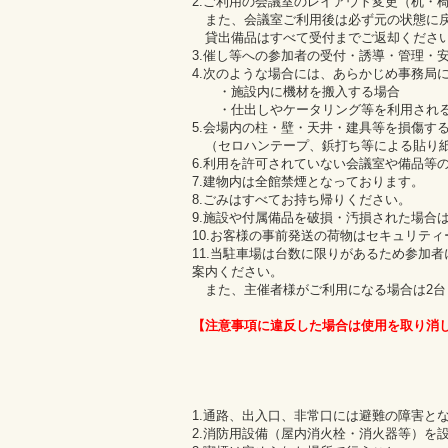
2.ご利用の会議室のレイアウト変更（机・
また、会議室ご利用後は必ず元の状態に戻
貸出備品はすべて受付までご返却くださ
3.催し等への参加者の受付・誘導・管理・
4.次のような場合には、あらかじめ事務局
・施設内に機材を搬入する場合
・仕出しやケータリング等を利用され
5.会場内の柱・壁・天井・建具等を損傷す
（セロハンテープ、鋲打ち等による貼り
6.利用を許可されていない会議室や備品等
7.建物内は全館禁煙となっております。
8.ごみはすべてお持ち帰りください。
9.施設や付属備品を破損・汚損された場合
10.お客様の事前発送の荷物はセキュリテ
11.当駐車場は台数に限りがあるため参加
案内ください。
また、主催者様がご利用になる場合は2台
【注意事項に違反した場合は使用を取り消
1.通路、出入口、非常口には避難の障害と
2.消防用設備（屋内消火栓・消火器等）を