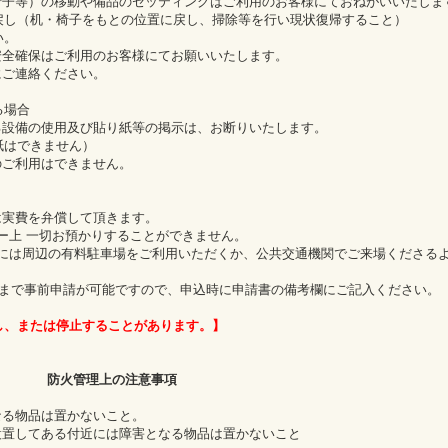
椅子等）の移動や備品のセッティングはご利用のお客様にておねがいいたしま
し（机・椅子をもとの位置に戻し、掃除等を行い現状復帰すること）
い。
安全確保はご利用のお客様にてお願いいたします。
にご連絡ください。
る場合
る設備の使用及び貼り紙等の掲示は、お断りいたします。
紙はできません）
のご利用はできません。
は実費を弁償して頂きます。
ィー上 一切お預かりすることができません。
者には周辺の有料駐車場をご利用いただくか、公共交通機関でご来場くださる
まで事前申請が可能ですので、申込時に申請書の備考欄にご記入ください。
し、または停止することがあります。】
防火管理上の注意事項
なる物品は置かないこと。
設置してある付近には障害となる物品は置かないこと