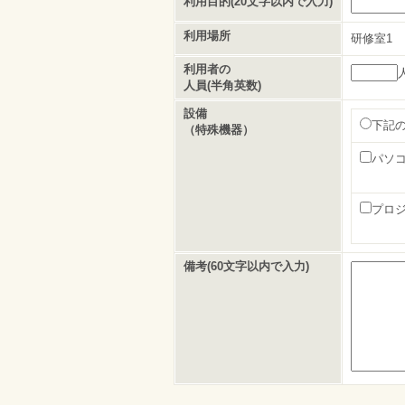
利用目的(20文字以内で入力)
利用場所
研修室1
利用者の
人員(半角英数)
設備
下記
（特殊機器）
パソ
プロ
備考(60文字以内で入力)