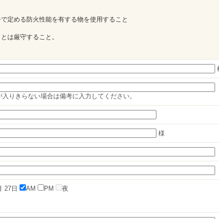
令で定める防火性能を有する物を使用すること
ことは厳守すること。
が入りきらない場合は備考に入力してください。
様
月
27日
AM
PM
夜