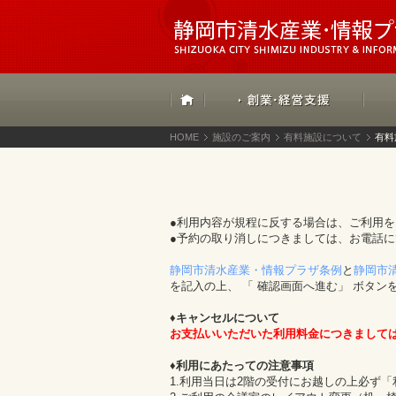
HOME
施設のご案内
有料施設について
有料
●利用内容が規程に反する場合は、ご利用
●予約の取り消しにつきましては、お電話
静岡市清水産業・情報プラザ条例
と
静岡市
を記入の上、 「 確認画面へ進む」 ボタン
♦キャンセルについて
お支払いいただいた利用料金につきまして
♦利用にあたっての注意事項
1.利用当日は2階の受付にお越しの上必ず