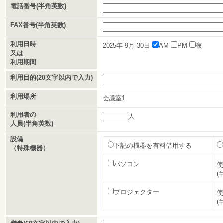
電話番号(半角英数)
FAX番号(半角英数)
利用日時
2025年
9月
30日
AM
PM
夜
又は
利用期間
利用目的(20文字以内で入力)
利用場所
会議室1
利用者の
人
人員(半角英数)
設備
下記の機器を有料借用する
（特殊機器）
パソコン
使
(
プロジェクター
使
(