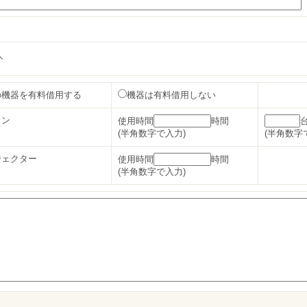
人
の機器を有料借用する
機器は有料借用しない
コン
使用時間
時間
(半角数字で入力)
(半角数字
ジェクター
使用時間
時間
(半角数字で入力)