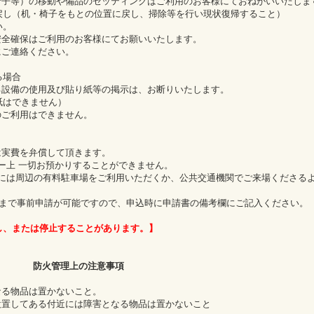
椅子等）の移動や備品のセッティングはご利用のお客様にておねがいいたしま
し（机・椅子をもとの位置に戻し、掃除等を行い現状復帰すること）
い。
安全確保はご利用のお客様にてお願いいたします。
にご連絡ください。
る場合
る設備の使用及び貼り紙等の掲示は、お断りいたします。
紙はできません）
のご利用はできません。
は実費を弁償して頂きます。
ィー上 一切お預かりすることができません。
者には周辺の有料駐車場をご利用いただくか、公共交通機関でご来場くださる
まで事前申請が可能ですので、申込時に申請書の備考欄にご記入ください。
し、または停止することがあります。】
防火管理上の注意事項
なる物品は置かないこと。
設置してある付近には障害となる物品は置かないこと