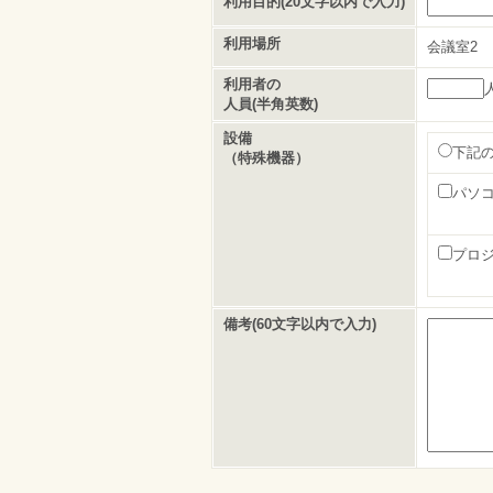
利用目的(20文字以内で入力)
利用場所
会議室2
利用者の
人員(半角英数)
設備
下記
（特殊機器）
パソ
プロ
備考(60文字以内で入力)