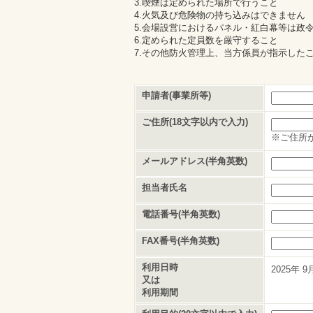
3.喫煙は定められた場所で行うこと
4.火気及び危険物の持ち込みはできません
5.会場設営におけるパネル・紅白幕等は政
6.定められた定員数を厳守すること
7.その他防火管理上、当方係員が指示した
申請者(事業所等)
ご住所(18文字以内で入力)
※ご住所
メールアドレス(半角英数)
担当者氏名
電話番号(半角英数)
FAX番号(半角英数)
利用日時
2025年
9
又は
利用期間