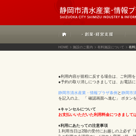
HOME
施設のご案内
有料施設について
有料
●利用内容が規程に反する場合は、ご利用
●予約の取り消しにつきましては、お電話
静岡市清水産業・情報プラザ条例
と
静岡市
を記入の上、 「 確認画面へ進む」 ボタン
♦キャンセルについて
お支払いいただいた利用料金につきまして
♦利用にあたっての注意事項
1.利用当日は2階の受付にお越しの上必ず