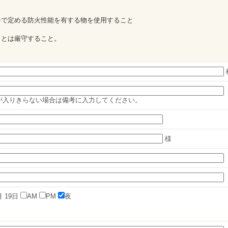
令で定める防火性能を有する物を使用すること
ことは厳守すること。
が入りきらない場合は備考に入力してください。
様
月
19日
AM
PM
夜