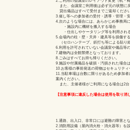
2.ご利用の会議室のレイアウト変更（机・
また、会議室ご利用後は必ず元の状態に戻
貸出備品はすべて受付までご返却くださ
3.催し等への参加者の受付・誘導・管理・
4.次のような場合には、あらかじめ事務局
・施設内に機材を搬入する場合
・仕出しやケータリング等を利用され
5.会場内の柱・壁・天井・建具等を損傷す
（セロハンテープ、鋲打ち等による貼り
6.利用を許可されていない会議室や備品等
7.建物内は全館禁煙となっております。
8.ごみはすべてお持ち帰りください。
9.施設や付属備品を破損・汚損された場合
10.お客様の事前発送の荷物はセキュリテ
11.当駐車場は台数に限りがあるため参加
案内ください。
また、主催者様がご利用になる場合は2台
【注意事項に違反した場合は使用を取り消
1.通路、出入口、非常口には避難の障害と
2.消防用設備（屋内消火栓・消火器等）を