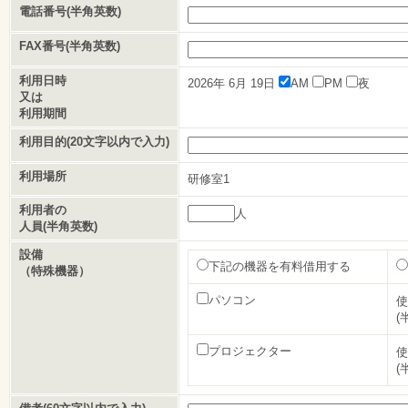
電話番号(半角英数)
FAX番号(半角英数)
利用日時
2026年
6月
19日
AM
PM
夜
又は
利用期間
利用目的(20文字以内で入力)
利用場所
研修室1
利用者の
人
人員(半角英数)
設備
下記の機器を有料借用する
（特殊機器）
パソコン
使
(
プロジェクター
使
(