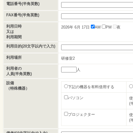
電話番号(半角英数)
FAX番号(半角英数)
利用日時
2026年
6月
17日
AM
PM
夜
又は
利用期間
利用目的(20文字以内で入力)
利用場所
研修室2
利用者の
人
人員(半角英数)
設備
下記の機器を有料借用する
（特殊機器）
パソコン
使
(
プロジェクター
使
(