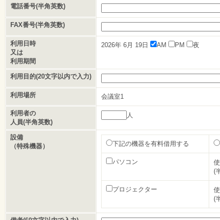
電話番号(半角英数)
FAX番号(半角英数)
利用日時
2026年
6月
19日
AM
PM
夜
又は
利用期間
利用目的(20文字以内で入力)
利用場所
会議室1
利用者の
人
人員(半角英数)
設備
下記の機器を有料借用する
（特殊機器）
パソコン
使
(
プロジェクター
使
(