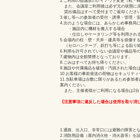
2.ご利用の会議室のレイアウト変更（机・
また、会議室ご利用後は必ず元の状態に戻
貸出備品はすべて受付までご返却くださ
3.催し等への参加者の受付・誘導・管理・
4.次のような場合には、あらかじめ事務局
・施設内に機材を搬入する場合
・仕出しやケータリング等を利用され
5.会場内の柱・壁・天井・建具等を損傷す
（セロハンテープ、鋲打ち等による貼り
6.利用を許可されていない会議室や備品等
7.建物内は全館禁煙となっております。
8.ごみはすべてお持ち帰りください。
9.施設や付属備品を破損・汚損された場合
10.お客様の事前発送の荷物はセキュリテ
11.当駐車場は台数に限りがあるため参加
案内ください。
また、主催者様がご利用になる場合は2台
【注意事項に違反した場合は使用を取り消
1.通路、出入口、非常口には避難の障害と
2.消防用設備（屋内消火栓・消火器等）を