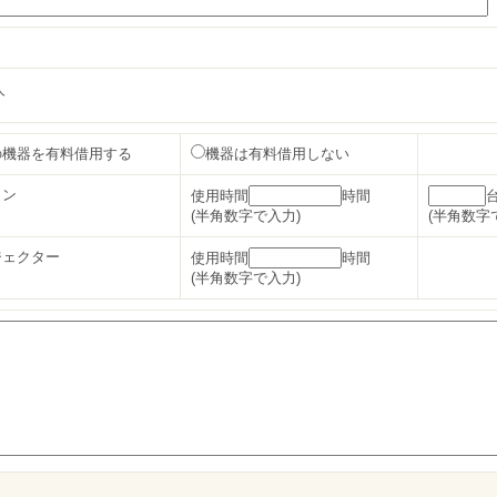
人
の機器を有料借用する
機器は有料借用しない
コン
使用時間
時間
(半角数字で入力)
(半角数字
ジェクター
使用時間
時間
(半角数字で入力)