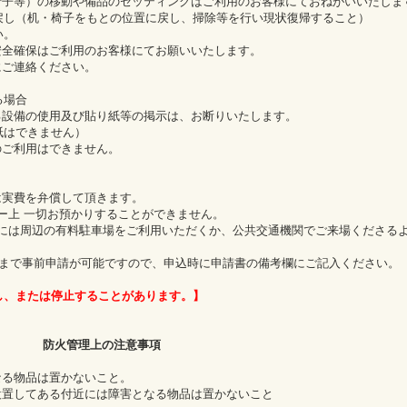
椅子等）の移動や備品のセッティングはご利用のお客様にておねがいいたしま
し（机・椅子をもとの位置に戻し、掃除等を行い現状復帰すること）
い。
安全確保はご利用のお客様にてお願いいたします。
にご連絡ください。
る場合
る設備の使用及び貼り紙等の掲示は、お断りいたします。
紙はできません）
のご利用はできません。
は実費を弁償して頂きます。
ィー上 一切お預かりすることができません。
者には周辺の有料駐車場をご利用いただくか、公共交通機関でご来場くださる
まで事前申請が可能ですので、申込時に申請書の備考欄にご記入ください。
し、または停止することがあります。】
防火管理上の注意事項
なる物品は置かないこと。
設置してある付近には障害となる物品は置かないこと