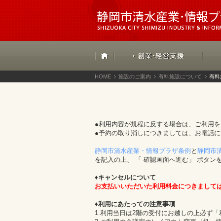
HOME
施設のご案内
有料施設について
有料
●利用内容が規程に反する場合は、ご利用
●予約の取り消しにつきましては、お電話
静岡市清水産業・情報プラザ条例
と
静岡市
を記入の上、 「 確認画面へ進む」 ボタン
♦キャンセルについて
お支払いいただいた利用料金につきまして
♦利用にあたっての注意事項
1.利用当日は2階の受付にお越しの上必ず