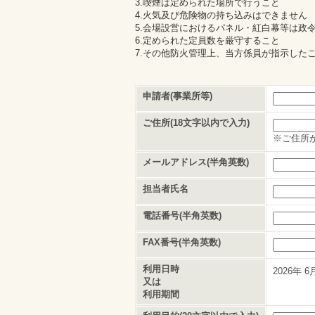
3.喫煙は定められた場所で行うこと
4.火気及び危険物の持ち込みはできません
5.会場設営におけるパネル・紅白幕等は政
6.定められた定員数を厳守すること
7.その他防火管理上、当方係員が指示した
申請者(事業所等)
ご住所(18文字以内で入力)
※ご住所
メールアドレス(半角英数)
担当者氏名
電話番号(半角英数)
FAX番号(半角英数)
利用日時
2026年
6
又は
利用期間