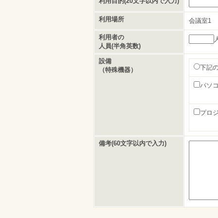
利用目的(20文字以内で入力)
利用場所
会議室1
利用者の
人員(半角英数)
設備
下記
（特殊機器）
パソ
プロ
備考(60文字以内で入力)