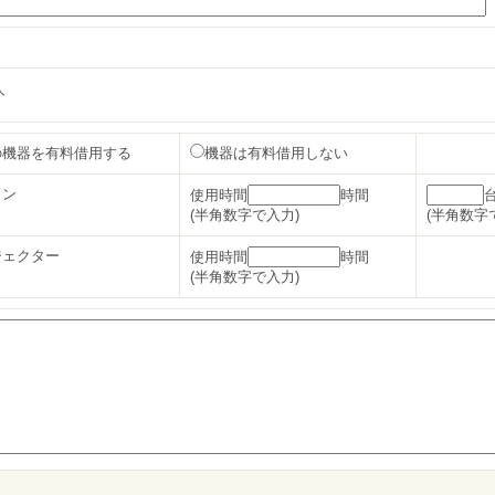
人
の機器を有料借用する
機器は有料借用しない
コン
使用時間
時間
(半角数字で入力)
(半角数字
ジェクター
使用時間
時間
(半角数字で入力)