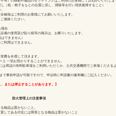
椅子等）の移動や備品のセッティングはご利用のお客様にておねがいいたしま
し（机・椅子をもとの位置に戻し、掃除等を行い現状復帰すること）
い。
安全確保はご利用のお客様にてお願いいたします。
にご連絡ください。
る場合
る設備の使用及び貼り紙等の掲示は、お断りいたします。
紙はできません）
のご利用はできません。
は実費を弁償して頂きます。
ィー上 一切お預かりすることができません。
者には周辺の有料駐車場をご利用いただくか、公共交通機関でご来場くださる
まで事前申請が可能ですので、申込時に申請書の備考欄にご記入ください。
し、または停止することがあります。】
防火管理上の注意事項
なる物品は置かないこと。
設置してある付近には障害となる物品は置かないこと