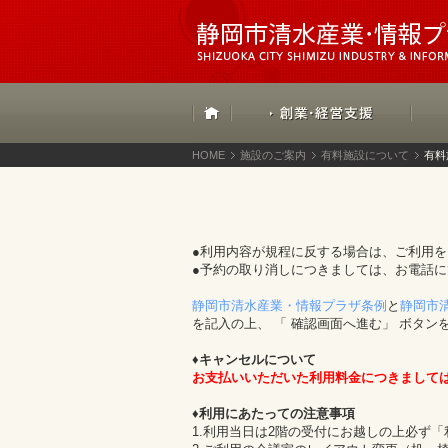
HOME
施設のご案内
有料施設について
有料
●利用内容が規程に反する場合は、ご利用
●予約の取り消しにつきましては、お電話
静岡市清水産業・情報プラザ条例
と
静岡市
を記入の上、 「 確認画面へ進む」 ボタン
♦キャンセルについて
お支払いいただいた利用料金につきまして
♦利用にあたっての注意事項
1.利用当日は2階の受付にお越しの上必ず