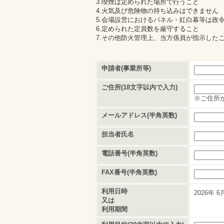
3.喫煙は定められた場所で行うこと
4.火気及び危険物の持ち込みはできません
5.会場設営におけるパネル・紅白幕等は政
6.定められた定員数を厳守すること
7.その他防火管理上、当方係員が指示した
申請者(事業所等)
ご住所(18文字以内で入力)
※ご住所
メールアドレス(半角英数)
担当者氏名
電話番号(半角英数)
FAX番号(半角英数)
利用日時
2026年
6
又は
利用期間