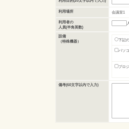
利用目的(20文字以内で入力)
利用場所
会議室1
利用者の
人員(半角英数)
設備
下記
（特殊機器）
パソ
プロ
備考(60文字以内で入力)