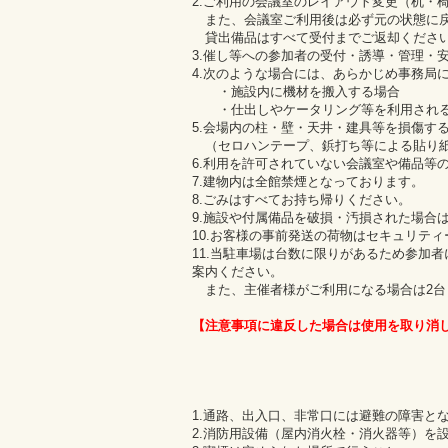
2.ご利用の会議室のレイアウト変更（机・
また、会議室ご利用後は必ず元の状態に戻
貸出備品はすべて受付までご返却くださ
3.催し等への参加者の受付・誘導・管理・
4.次のような場合には、あらかじめ事務局
・施設内に機材を搬入する場合
・仕出しやケータリング等を利用され
5.会場内の柱・壁・天井・建具等を損傷す
（セロハンテープ、鋲打ち等による貼り
6.利用を許可されていない会議室や備品等
7.建物内は全館禁煙となっております。
8.ごみはすべてお持ち帰りください。
9.施設や付属備品を破損・汚損された場合
10.お客様の事前発送の荷物はセキュリテ
11.当駐車場は台数に限りがあるため参加
案内ください。
また、主催者様がご利用になる場合は2台
【注意事項に違反した場合は使用を取り消
1.通路、出入口、非常口には避難の障害と
2.消防用設備（屋内消火栓・消火器等）を