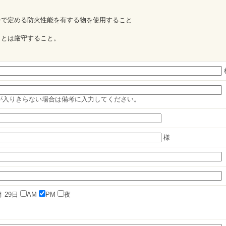
令で定める防火性能を有する物を使用すること
ことは厳守すること。
が入りきらない場合は備考に入力してください。
様
月
29日
AM
PM
夜