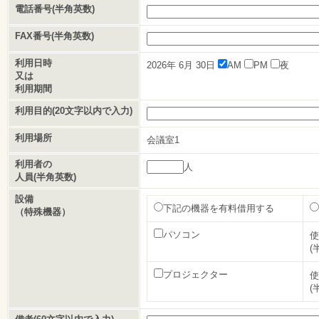
電話番号(半角英数)
FAX番号(半角英数)
利用日時
2026年
6月
30日
AM
PM
夜
又は
利用期間
利用目的(20文字以内で入力)
利用場所
会議室1
利用者の
人
人員(半角英数)
設備
下記の機器を有料借用する
（特殊機器）
パソコン
使
(
プロジェクター
使
(