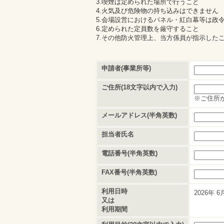
3.喫煙は定められた場所で行うこと
4.火気及び危険物の持ち込みはできません
5.会場設営におけるパネル・紅白幕等は政
6.定められた定員数を厳守すること
7.その他防火管理上、当方係員が指示した
申請者(事業所等)
ご住所(18文字以内で入力)
※ご住所
メールアドレス(半角英数)
担当者氏名
電話番号(半角英数)
FAX番号(半角英数)
利用日時
2026年
6
又は
利用期間