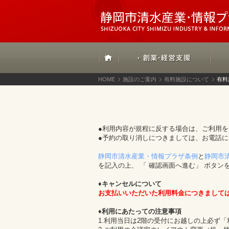
HOME
施設のご案内
有料施設について
有料
●利用内容が規程に反する場合は、ご利用
●予約の取り消しにつきましては、お電話
静岡市清水産業・情報プラザ条例
と
静岡市
を記入の上、 「 確認画面へ進む」 ボタン
♦キャンセルについて
お支払いいただいた利用料金につきまして
♦利用にあたっての注意事項
1.利用当日は2階の受付にお越しの上必ず