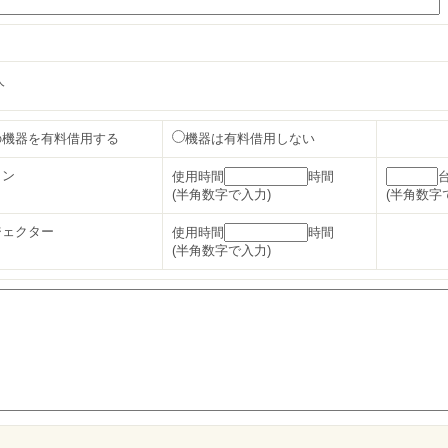
人
の機器を有料借用する
機器は有料借用しない
コン
使用時間
時間
(半角数字で入力)
(半角数字
ジェクター
使用時間
時間
(半角数字で入力)