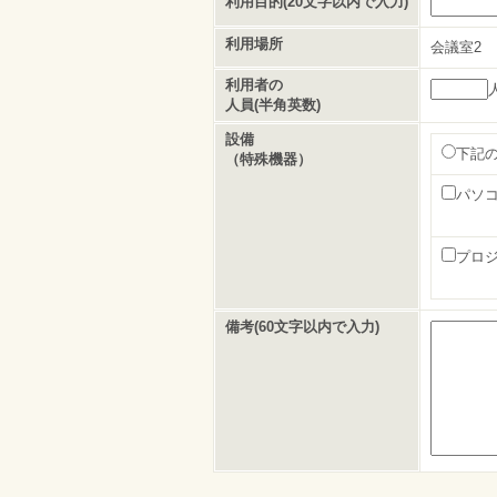
利用目的(20文字以内で入力)
利用場所
会議室2
利用者の
人員(半角英数)
設備
下記
（特殊機器）
パソ
プロ
備考(60文字以内で入力)