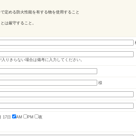
令で定める防火性能を有する物を使用すること
ことは厳守すること。
が入りきらない場合は備考に入力してください。
様
月
17日
AM
PM
夜