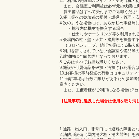
2.ご利用の会議室のレイアウト変更（机・
また、会議室ご利用後は必ず元の状態に戻
貸出備品はすべて受付までご返却くださ
3.催し等への参加者の受付・誘導・管理・
4.次のような場合には、あらかじめ事務局
・施設内に機材を搬入する場合
・仕出しやケータリング等を利用され
5.会場内の柱・壁・天井・建具等を損傷す
（セロハンテープ、鋲打ち等による貼り
6.利用を許可されていない会議室や備品等
7.建物内は全館禁煙となっております。
8.ごみはすべてお持ち帰りください。
9.施設や付属備品を破損・汚損された場合
10.お客様の事前発送の荷物はセキュリテ
11.当駐車場は台数に限りがあるため参加
案内ください。
また、主催者様がご利用になる場合は2台
【注意事項に違反した場合は使用を取り消
1.通路、出入口、非常口には避難の障害と
2.消防用設備（屋内消火栓・消火器等）を