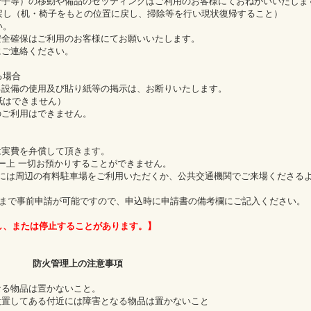
椅子等）の移動や備品のセッティングはご利用のお客様にておねがいいたしま
し（机・椅子をもとの位置に戻し、掃除等を行い現状復帰すること）
い。
安全確保はご利用のお客様にてお願いいたします。
にご連絡ください。
る場合
る設備の使用及び貼り紙等の掲示は、お断りいたします。
紙はできません）
のご利用はできません。
は実費を弁償して頂きます。
ィー上 一切お預かりすることができません。
者には周辺の有料駐車場をご利用いただくか、公共交通機関でご来場くださる
まで事前申請が可能ですので、申込時に申請書の備考欄にご記入ください。
し、または停止することがあります。】
防火管理上の注意事項
なる物品は置かないこと。
設置してある付近には障害となる物品は置かないこと