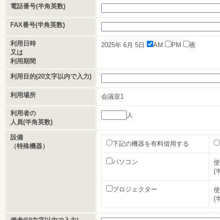
電話番号(半角英数)
FAX番号(半角英数)
利用日時
2025年
6月
5日
AM
PM
夜
又は
利用期間
利用目的(20文字以内で入力)
利用場所
会議室1
利用者の
人
人員(半角英数)
設備
下記の機器を有料借用する
（特殊機器）
パソコン
使
(
プロジェクター
使
(