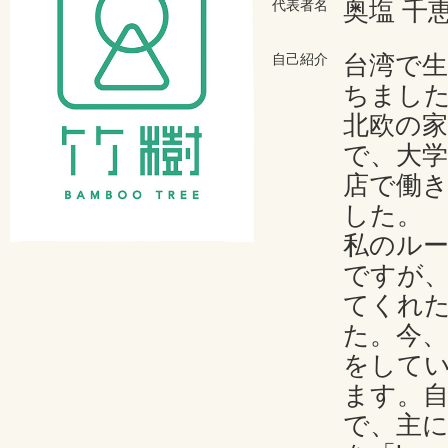
奥塩 千
代表者名
台湾で生
自己紹介
ちまし
北欧の
で、大学
店で働
した。
私のル
ですが
てくれ
た。今
をして
ます。
で、主